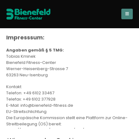
Impresssum:
Angaben gemäß § 5 TMG:
Tobias Kminek
Bienefeld Fitness-Center
Werner-Heisenberg-Strasse 7
63263 Neu-Isenburg
Kontakt
Telefon: +49 6102 33467
Telefax: +49 6102 377928
E-Mail: info@bienefeld-fitness.de
EU-Streitschlichtung
Die Europäische Kommission stellt eine Plattform zur Online-
Streitbeilegung (OS) bereit:
https://ec.europa.eu/consumers/odr/.
Unsere E-Mail-Adresse finden Sie oben im Impressum.