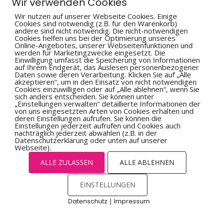
Wir verwenden Cookies
Verbraucher­streit­beilegung/Universal­schlichtungs­stelle
Wir nutzen auf unserer Webseite Cookies. Einige
Cookies sind notwendig (z.B. für den Warenkorb)
Wir sind nicht bereit oder verpflichtet, an
andere sind nicht notwendig. Die nicht-notwendigen
Streitbeilegungsverfahren vor einer
Cookies helfen uns bei der Optimierung unseres
Verbraucherschlichtungsstelle teilzunehmen.
Online-Angebotes, unserer Webseitenfunktionen und
werden für Marketingzwecke eingesetzt. Die
Einwilligung umfasst die Speicherung von Informationen
auf Ihrem Endgerät, das Auslesen personenbezogener
Daten sowie deren Verarbeitung. Klicken Sie auf „Alle
akzeptieren“, um in den Einsatz von nicht notwendigen
Cookies einzuwilligen oder auf „Alle ablehnen“, wenn Sie
sich anders entscheiden. Sie können unter
„Einstellungen verwalten“ detaillierte Informationen der
von uns eingesetzten Arten von Cookies erhalten und
deren Einstellungen aufrufen. Sie können die
Einstellungen jederzeit aufrufen und Cookies auch
nachträglich jederzeit abwählen (z.B. in der
Datenschutzerklärung oder unten auf unserer
Webseite).
© 2023
Bienefeld Fitness-Center
-
Impressum
-
Datenschutz
ALLE ZULASSEN
ALLE ABLEHNEN
EINSTELLUNGEN
Datenschutz
|
Impressum
Cookies